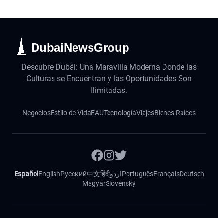
DubaiNewsGroup
Descubre Dubái: Una Maravilla Moderna Donde las
Culturas se Encuentran y las Oportunidades Son
Ilimitadas.
Negocios
Estilo de Vida
EAU
Tecnología
Viajes
Bienes Raíces
Español
English
Русский
中文
हिंदी
اردو
Português
Français
Deutsch
Magyar
Slovenský