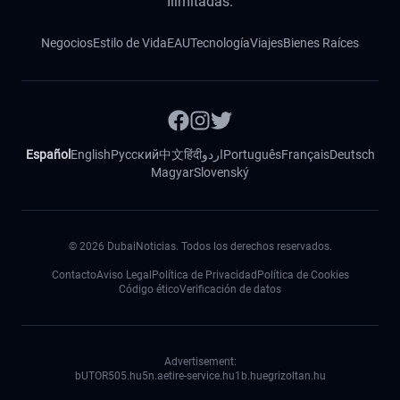
Ilimitadas.
Negocios
Estilo de Vida
EAU
Tecnología
Viajes
Bienes Raíces
Español
English
Русский
中文
हिंदी
اردو
Português
Français
Deutsch
Magyar
Slovenský
©
2026
DubaiNoticias. Todos los derechos reservados.
Contacto
Aviso Legal
Política de Privacidad
Política de Cookies
Código ético
Verificación de datos
Advertisement:
bUTOR5
05.hu
5n.ae
tire-service.hu
1b.hu
egrizoltan.hu