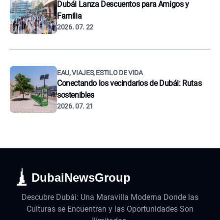
Dubái Lanza Descuentos para Amigos y
Familia
2026. 07. 22
EAU, VIAJES, ESTILO DE VIDA
Conectando los vecindarios de Dubái: Rutas
sostenibles
2026. 07. 21
DubaiNewsGroup
Descubre Dubái: Una Maravilla Moderna Donde las
Culturas se Encuentran y las Oportunidades Son