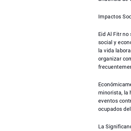
Impactos Soc
Eid Al Fitr n
social y econ
la vida labor
organizar com
frecuentement
Económicamen
minorista, la
eventos contr
ocupados del
La Significan