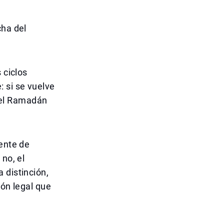
cha del
 ciclos
 si se vuelve
, el Ramadán
iente de
no, el
 distinción,
ión legal que