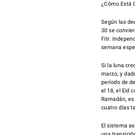
¿Cómo Está G
Según las dec
30 se convier
Fitr. Indepen
semana espera
Si la luna cr
marzo, y dado
período de de
el 18, el Eid
Ramadán, es u
cuatro días t
El sistema a
una transició