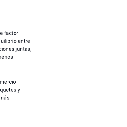
e factor
uilibrio entre
ciones juntas,
 menos
omercio
aquetes y
 más