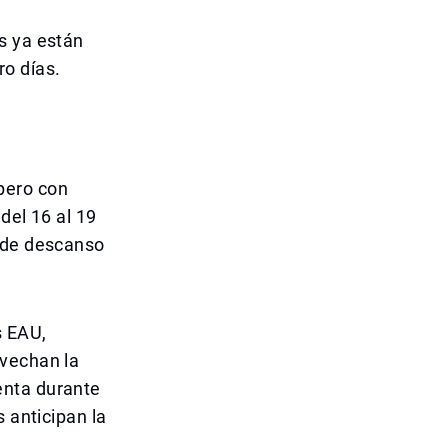
s ya están
ro días.
 pero con
del 16 al 19
s de descanso
s EAU,
ovechan la
enta durante
 anticipan la