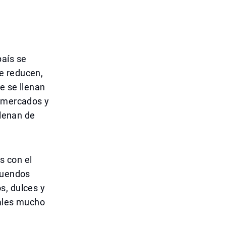
país se
e reducen,
e se llenan
, mercados y
llenan de
s con el
atuendos
s, dulces y
iales mucho