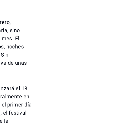
rero,
ria, sino
l mes. El
os, noches
 Sin
iva de unas
nzará el 18
turalmente en
 el primer día
el festival
e la