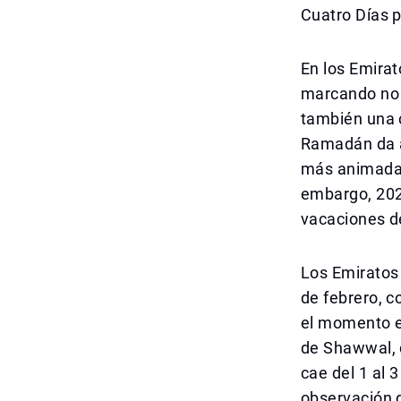
Cuatro Días p
En los Emirat
marcando no s
también una c
Ramadán da al
más animadas 
embargo, 2026
vacaciones de
Los Emiratos
de febrero, c
el momento ex
de Shawwal, d
cae del 1 al 
observación d