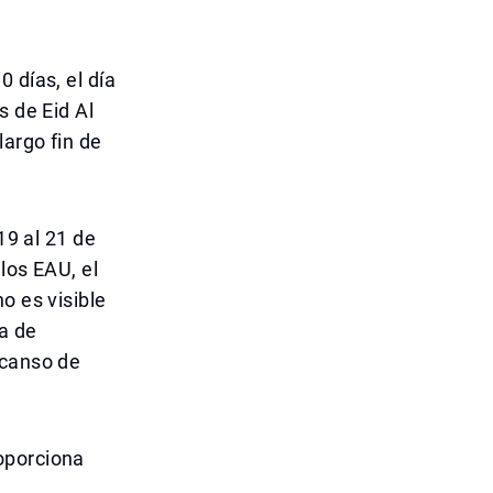
 días, el día
s de Eid Al
largo fin de
19 al 21 de
los EAU, el
o es visible
ía de
scanso de
oporciona