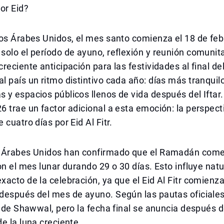
or Eid?
os Árabes Unidos, el mes santo comienza el 18 de feb
olo el período de ayuno, reflexión y reunión comunita
reciente anticipación para las festividades al final de
 país un ritmo distintivo cada año: días más tranquil
y espacios públicos llenos de vida después del Iftar.
 trae un factor adicional a esta emoción: la perspect
 cuatro días por Eid Al Fitr.
 Árabes Unidos han confirmado que el Ramadán come
on el mes lunar durando 29 o 30 días. Esto influye na
acto de la celebración, ya que el Eid Al Fitr comienza
espués del mes de ayuno. Según las pautas oficiales, 
3 de Shawwal, pero la fecha final se anuncia después d
e la luna creciente.