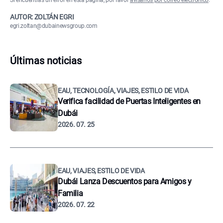
Si encuentras un error en esta página, por favor
avísanos por correo electrónico
.
AUTOR: ZOLTÁN EGRI
egri.zoltan@dubainewsgroup.com
Últimas noticias
EAU, TECNOLOGÍA, VIAJES, ESTILO DE VIDA
Verifica facilidad de Puertas Inteligentes en
Dubái
2026. 07. 25
EAU, VIAJES, ESTILO DE VIDA
Dubái Lanza Descuentos para Amigos y
Familia
2026. 07. 22