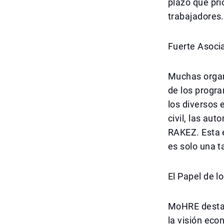
plazo que prio
trabajadores.
Fuerte Asocia
Muchas organ
de los progra
los diversos 
civil, las au
RAKEZ. Esta 
es solo una t
El Papel de l
MoHRE destacó
la visión eco