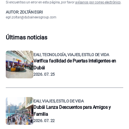
Si encuentras un error en esta página, por favor
avísanos por correo electrónico
.
AUTOR: ZOLTÁN EGRI
egri.zoltan@dubainewsgroup.com
Últimas noticias
EAU, TECNOLOGÍA, VIAJES, ESTILO DE VIDA
Verifica facilidad de Puertas Inteligentes en
Dubái
2026. 07. 25
EAU, VIAJES, ESTILO DE VIDA
Dubái Lanza Descuentos para Amigos y
Familia
2026. 07. 22