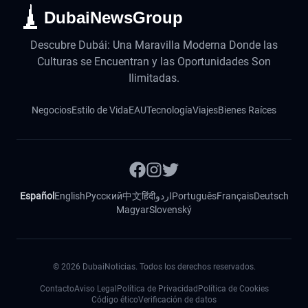
DubaiNewsGroup
Descubre Dubái: Una Maravilla Moderna Donde las
Culturas se Encuentran y las Oportunidades Son
Ilimitadas.
Negocios
Estilo de Vida
EAU
Tecnología
Viajes
Bienes Raíces
Español
English
Русский
中文
हिंदी
اردو
Português
Français
Deutsch
Magyar
Slovenský
©
2026
DubaiNoticias. Todos los derechos reservados.
Contacto
Aviso Legal
Política de Privacidad
Política de Cookies
Código ético
Verificación de datos