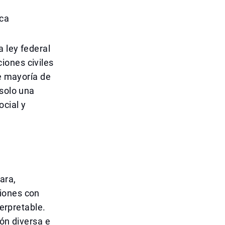
ica
 ley federal
iones civiles
de mayoría de
 solo una
cial y
lara,
ciones con
terpretable.
ión diversa e