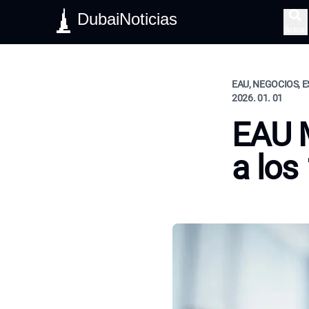
DubaiNoticias
Buscar
EAU, NEGOCIOS, E
2026. 01. 01
EAU M
a los