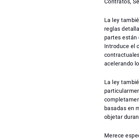
Contratos, S
La ley tambié
reglas detall
partes están 
Introduce el 
contractuales
acelerando l
La ley tambi
particularmen
completament
basadas en m
objetar duran
Merece espec