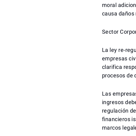
moral adicion
causa daños 
Sector Corpor
La ley re-reg
empresas civi
clarifica res
procesos de d
Las empresas 
ingresos debe
regulación d
financieros i
marcos legale