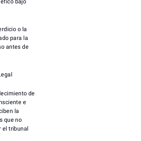
éfico bajo
rdicio o la
ado para la
so antes de
Legal
alecimiento de
nsciente e
ciben la
os que no
el tribunal