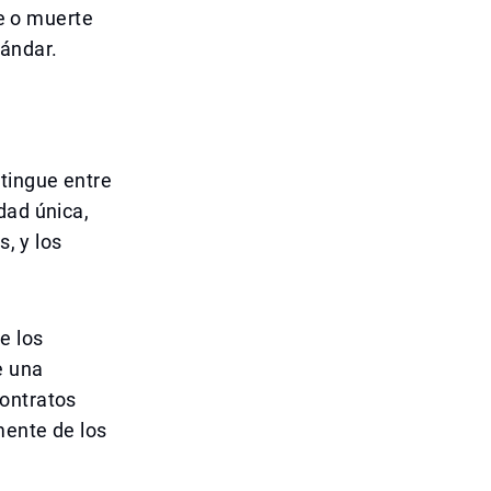
te o muerte
ándar.
stingue entre
dad única,
s, y los
e los
e una
contratos
mente de los