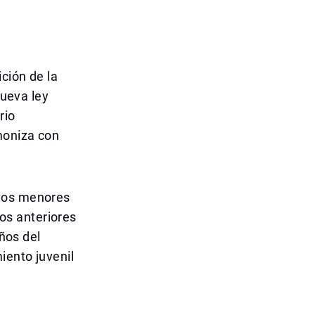
ción de la
nueva ley
rio
moniza con
 los menores
los anteriores
años del
iento juvenil