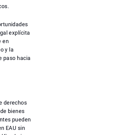
cos.
ortunidades
gal explícita
e en
o y la
te paso hacia
de derechos
 de bienes
tantes pueden
 en EAU sin