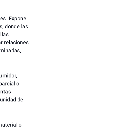
les. Expone
s, donde las
llas.
r relaciones
rminadas,
sumidor,
arcial o
entas
tunidad de
aterial o