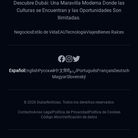
Descubre Dubái: Una Maravilla Moderna Donde las
Culturas se Encuentran y las Oportunidades Son
Ilimitadas.
Negocios
Estilo de Vida
EAU
Tecnología
Viajes
Bienes Raíces
Español
English
Русский
中文
हिंदी
اردو
Português
Français
Deutsch
Magyar
Slovenský
©
2026
DubaiNoticias. Todos los derechos reservados.
Contacto
Aviso Legal
Política de Privacidad
Política de Cookies
Código ético
Verificación de datos