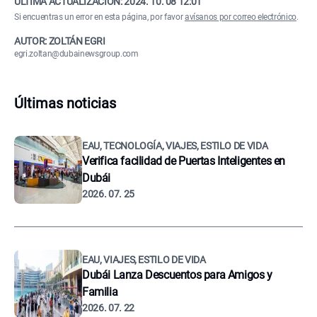
ÚLTIMA ACTUALIZACIÓN:
2024. 10. 08 12:01
Si encuentras un error en esta página, por favor
avísanos por correo electrónico
.
AUTOR: ZOLTÁN EGRI
egri.zoltan@dubainewsgroup.com
Últimas noticias
EAU, TECNOLOGÍA, VIAJES, ESTILO DE VIDA
Verifica facilidad de Puertas Inteligentes en
Dubái
2026. 07. 25
EAU, VIAJES, ESTILO DE VIDA
Dubái Lanza Descuentos para Amigos y
Familia
2026. 07. 22