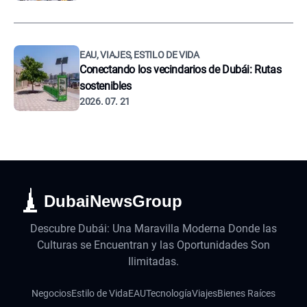
EAU, VIAJES, ESTILO DE VIDA
Conectando los vecindarios de Dubái: Rutas
sostenibles
2026. 07. 21
DubaiNewsGroup
Descubre Dubái: Una Maravilla Moderna Donde las
Culturas se Encuentran y las Oportunidades Son
Ilimitadas.
Negocios
Estilo de Vida
EAU
Tecnología
Viajes
Bienes Raíces