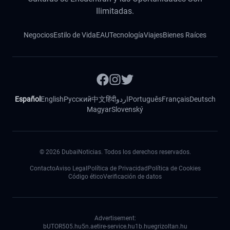
Ilimitadas.
Negocios
Estilo de Vida
EAU
Tecnología
Viajes
Bienes Raíces
Español
English
Русский
中文
हिंदी
اردو
Português
Français
Deutsch
Magyar
Slovenský
©
2026
DubaiNoticias. Todos los derechos reservados.
Contacto
Aviso Legal
Política de Privacidad
Política de Cookies
Código ético
Verificación de datos
Advertisement:
bUTOR5
05.hu
5n.ae
tire-service.hu
1b.hu
egrizoltan.hu