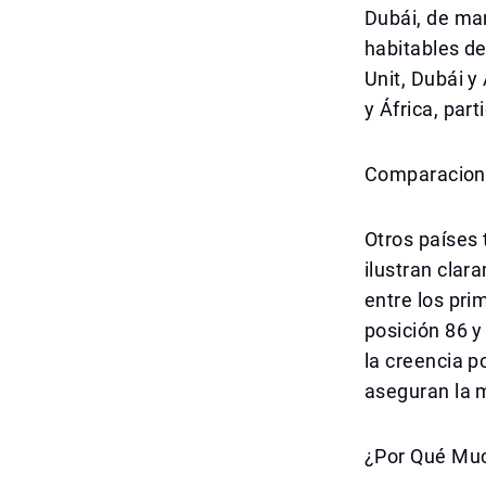
Dubái, de man
habitables d
Unit, Dubái y
y África, par
Comparacione
Otros países 
ilustran clar
entre los pri
posición 86 y
la creencia 
aseguran la 
¿Por Qué Muc