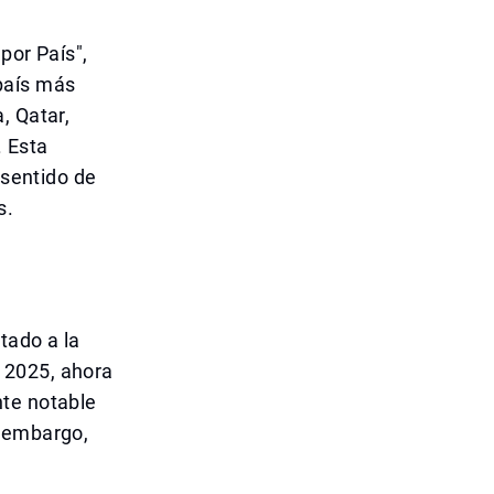
por País",
país más
, Qatar,
. Esta
 sentido de
s.
tado a la
 2025, ahora
nte notable
n embargo,