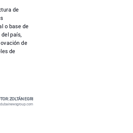
ctura de
es
al o base de
del país,
novación de
eles de
TOR: ZOLTÁN EGRI
n@dubainewsgroup.com