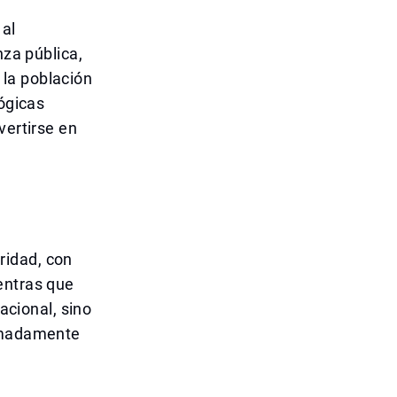
 al
nza pública,
e la población
lógicas
vertirse en
ridad, con
entras que
acional, sino
remadamente