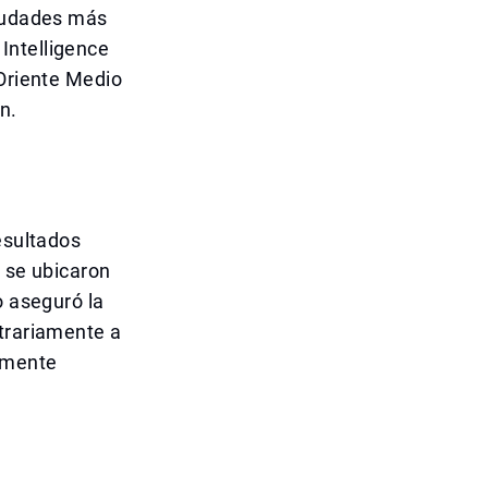
ciudades más
Intelligence
 Oriente Medio
n.
esultados
n se ubicaron
o aseguró la
ntrariamente a
iamente