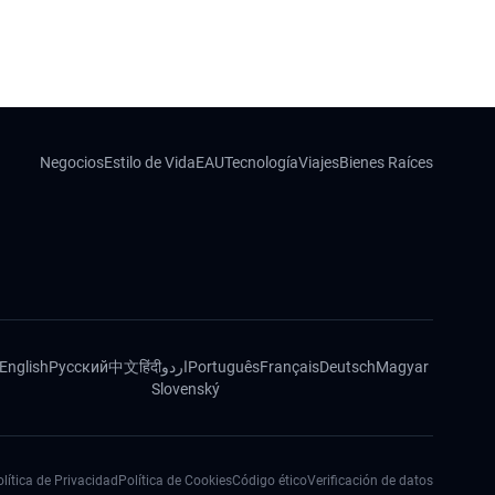
Negocios
Estilo de Vida
EAU
Tecnología
Viajes
Bienes Raíces
English
Русский
中文
हिंदी
اردو
Português
Français
Deutsch
Magyar
Slovenský
lítica de Privacidad
Política de Cookies
Código ético
Verificación de datos