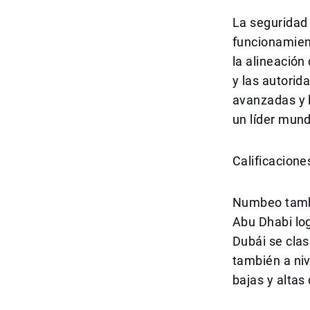
La seguridad 
funcionamient
la alineación 
y las autorid
avanzadas y l
un líder mund
Calificacion
Numbeo tambi
Abu Dhabi log
Dubái se clasi
también a ni
bajas y altas