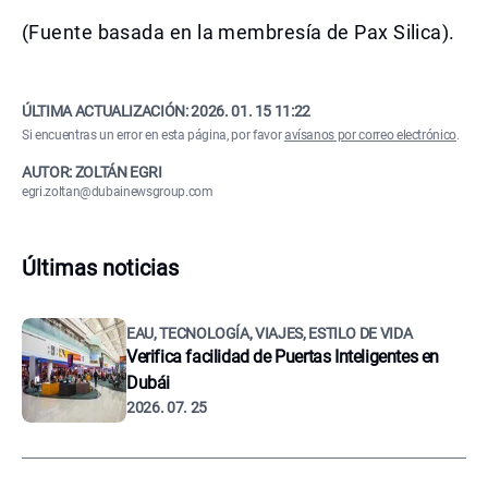
(Fuente basada en la membresía de Pax Silica).
ÚLTIMA ACTUALIZACIÓN:
2026. 01. 15 11:22
Si encuentras un error en esta página, por favor
avísanos por correo electrónico
.
AUTOR: ZOLTÁN EGRI
egri.zoltan@dubainewsgroup.com
Últimas noticias
EAU, TECNOLOGÍA, VIAJES, ESTILO DE VIDA
Verifica facilidad de Puertas Inteligentes en
Dubái
2026. 07. 25