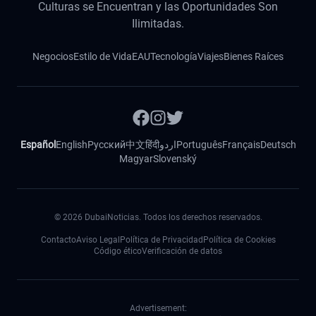
Culturas se Encuentran y las Oportunidades Son
Ilimitadas.
Negocios
Estilo de Vida
EAU
Tecnología
Viajes
Bienes Raíces
Español
English
Русский
中文
हिंदी
اردو
Português
Français
Deutsch
Magyar
Slovenský
©
2026
DubaiNoticias. Todos los derechos reservados.
Contacto
Aviso Legal
Política de Privacidad
Política de Cookies
Código ético
Verificación de datos
Advertisement: