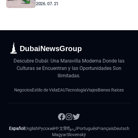
2026. 07. 21
DubaiNewsGroup
Descubre Dubái: Una Maravilla Moderna Donde las
Culturas se Encuentran y las Oportunidades Son
Ilimitadas.
Negocios
Estilo de Vida
EAU
Tecnología
Viajes
Bienes Raíces
Español
English
Русский
中文
हिंदी
اردو
Português
Français
Deutsch
Magyar
Slovenský