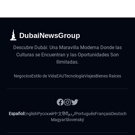
DubaiNewsGroup
Descubre Dubái: Una Maravilla Moderna Donde las
Culturas se Encuentran y las Oportunidades Son
Ilimitadas.
Negocios
Estilo de Vida
EAU
Tecnología
Viajes
Bienes Raíces
Español
English
Русский
中文
हिंदी
اردو
Português
Français
Deutsch
Magyar
Slovenský