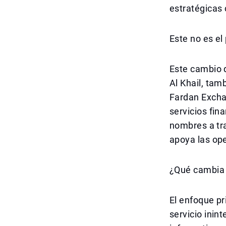
estratégicas
Este no es e
Este cambio 
Al Khail, tam
Fardan Excha
servicios fin
nombres a tr
apoya las ope
¿Qué cambia 
El enfoque pr
servicio inin