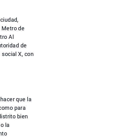
 ciudad,
l Metro de
tro Al
utoridad de
 social X, con
 hacer que la
 como para
istrito bien
o la
nto