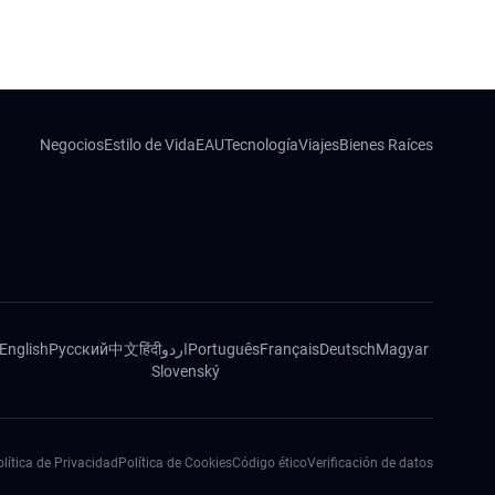
Negocios
Estilo de Vida
EAU
Tecnología
Viajes
Bienes Raíces
English
Русский
中文
हिंदी
اردو
Português
Français
Deutsch
Magyar
Slovenský
lítica de Privacidad
Política de Cookies
Código ético
Verificación de datos