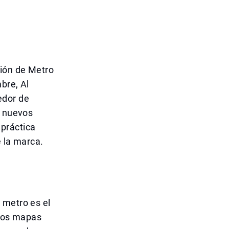
ción de Metro
bre, Al
edor de
n nuevos
práctica
e la marca.
 metro es el
 los mapas