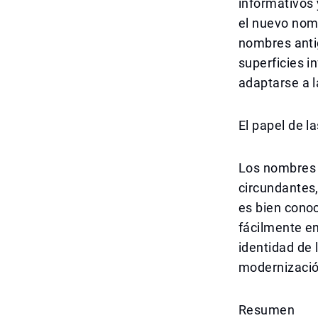
informativos 
el nuevo nomb
nombres anti
superficies i
adaptarse a l
El papel de l
Los nombres d
circundantes,
es bien conoc
fácilmente en
identidad de 
modernización
Resumen