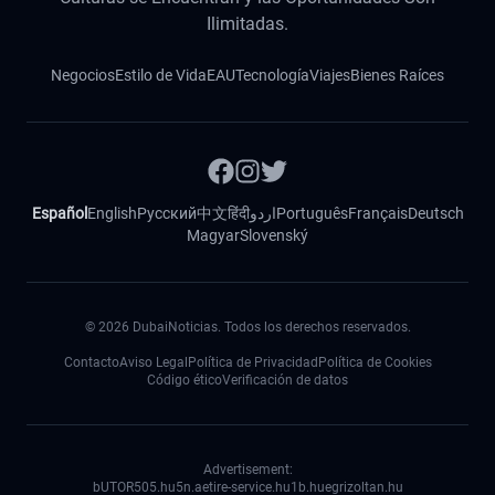
Ilimitadas.
Negocios
Estilo de Vida
EAU
Tecnología
Viajes
Bienes Raíces
Español
English
Русский
中文
हिंदी
اردو
Português
Français
Deutsch
Magyar
Slovenský
©
2026
DubaiNoticias. Todos los derechos reservados.
Contacto
Aviso Legal
Política de Privacidad
Política de Cookies
Código ético
Verificación de datos
Advertisement:
bUTOR5
05.hu
5n.ae
tire-service.hu
1b.hu
egrizoltan.hu