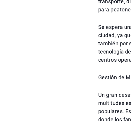
transporte, d
para peatones
Se espera una
ciudad, ya qu
también por s
tecnología de
centros opera
Gestión de Mu
Un gran desaf
multitudes es
populares. Es
donde los fam