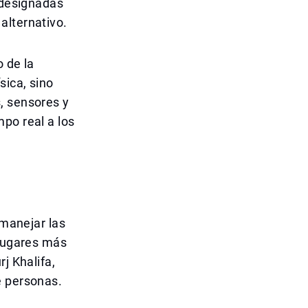
s designadas
alternativo.
 de la
sica, sino
, sensores y
po real a los
 manejar las
 lugares más
j Khalifa,
e personas.