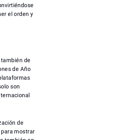
onvirtiéndose
er el orden y
no también de
iones de Año
 plataformas
 solo son
nternacional
ización de
d para mostrar