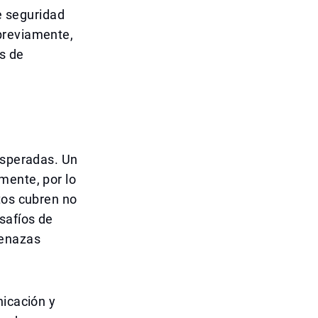
de seguridad
previamente,
s de
esperadas. Un
mente, por lo
tos cubren no
safíos de
menazas
nicación y