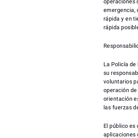
operaciones d
emergencia, 
rápida y en t
rápida posibl
Responsabili
La Policía de
su responsabi
voluntarios pa
operación de 
orientación e
las fuerzas d
El público es
aplicaciones 