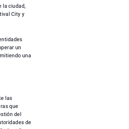
 la ciudad,
ival City y
entidades
operar un
rmitiendo una
te las
eras que
estión del
autoridades de