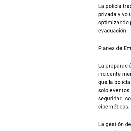
La policía tr
privada y vo
optimizando 
evacuación.
Planes de Em
La preparació
incidente men
que la policí
solo eventos 
seguridad, c
cibernéticas.
La gestión de