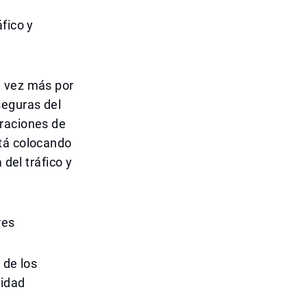
fico y
a vez más por
seguras del
braciones de
stá colocando
 del tráfico y
res
 de los
ridad
a