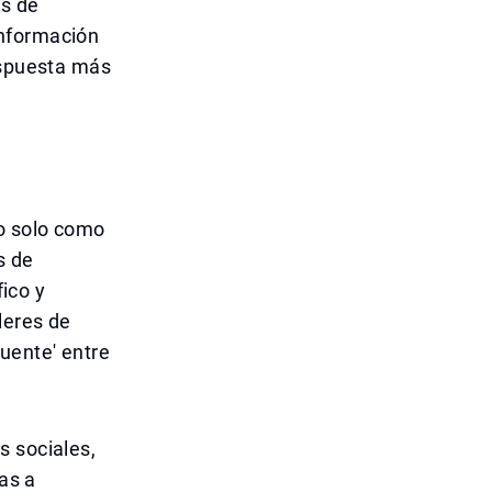
os de
información
espuesta más
no solo como
s de
fico y
leres de
uente' entre
s sociales,
nas a