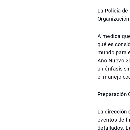
La Policía de
Organización
A medida que
qué es consi
mundo para e
Año Nuevo 20
un énfasis si
el manejo co
Preparación 
La dirección 
eventos de fi
detallados. 