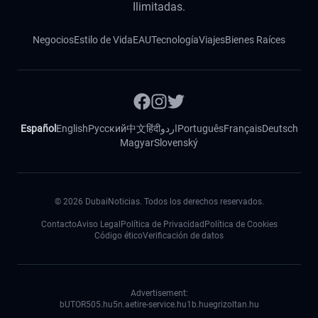
Ilimitadas.
Negocios
Estilo de Vida
EAU
Tecnología
Viajes
Bienes Raíces
Español
English
Русский
中文
हिंदी
اردو
Português
Français
Deutsch
Magyar
Slovenský
©
2026
DubaiNoticias. Todos los derechos reservados.
Contacto
Aviso Legal
Política de Privacidad
Política de Cookies
Código ético
Verificación de datos
Advertisement:
bUTOR5
05.hu
5n.ae
tire-service.hu
1b.hu
egrizoltan.hu