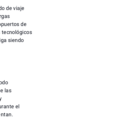
do de viaje
rgas
opuertos de
s tecnológicos
siga siendo
íodo
e las
y
rante el
entan.