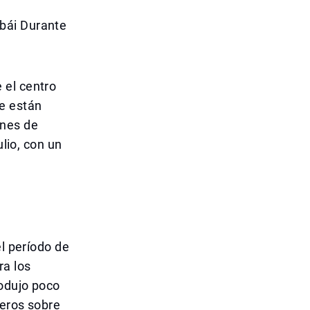
bái Durante
 el centro
se están
ones de
ulio, con un
el período de
ra los
rodujo poco
jeros sobre