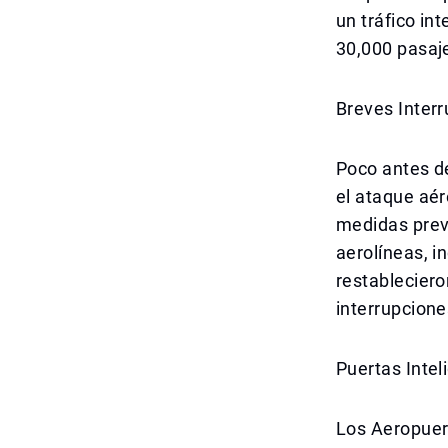
un tráfico in
30,000 pasaj
Breves Inter
Poco antes de
el ataque aér
medidas prev
aerolíneas, i
restablecier
interrupcione
Puertas Inte
Los Aeropuert