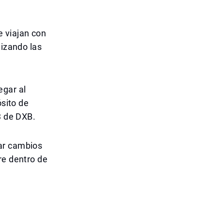
e viajan con
lizando las
egar al
ósito de
3 de DXB.
ar cambios
re dentro de