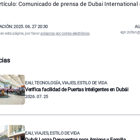
rtículo: Comunicado de prensa de Dubai International 
ACIÓN:
2025. 06. 27 20:30
AU
egri.zolta
 en esta página, por favor
avísanos por correo electrónico
.
cias
EAU, TECNOLOGÍA, VIAJES, ESTILO DE VIDA
Verifica facilidad de Puertas Inteligentes en Dubái
2026. 07. 25
EAU, VIAJES, ESTILO DE VIDA
Dubái Lanza Descuentos para Amigos y Familia