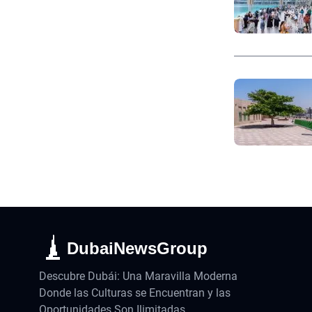
DubaiNewsGroup
Descubre Dubái: Una Maravilla Moderna
Donde las Culturas se Encuentran y las
Oportunidades Son Ilimitadas.