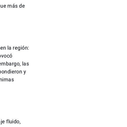
 que más de
en la región:
rovocó
embargo, las
pondieron y
ínimas
e fluido,