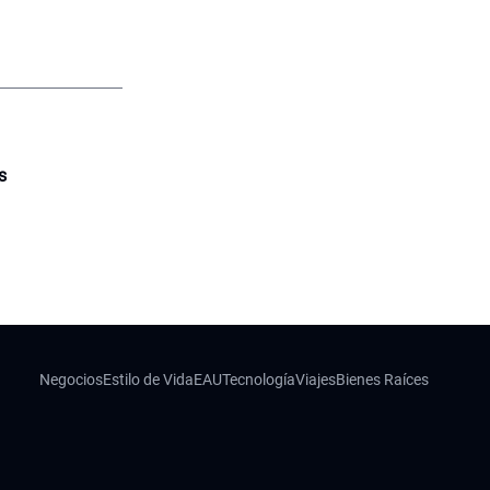
s
Negocios
Estilo de Vida
EAU
Tecnología
Viajes
Bienes Raíces