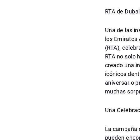
RTA de Dubai
Una de las i
los Emiratos 
(RTA), celebr
RTA no solo h
creado una in
icónicos dent
aniversario p
muchas sorpr
Una Celebrac
La campaña d
pueden encont