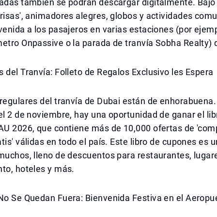
madas también se podrán descargar digitalmente. Bajo
risas', animadores alegres, globos y actividades comu
venida a los pasajeros en varias estaciones (por ejemp
etro Onpassive o la parada de tranvía Sobha Realty) 
 del Tranvía: Folleto de Regalos Exclusivo les Espera
regulares del tranvía de Dubai están de enhorabuena. 
el 2 de noviembre, hay una oportunidad de ganar el lib
EAU 2026, que contiene más de 10,000 ofertas de 'com
tis' válidas en todo el país. Este libro de cupones es u
muchos, lleno de descuentos para restaurantes, lugar
to, hoteles y más.
 No Se Quedan Fuera: Bienvenida Festiva en el Aeropu