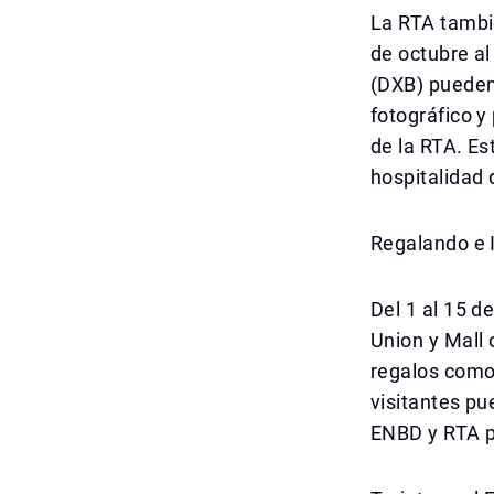
La RTA tambié
de octubre al
(DXB) pueden 
fotográfico y
de la RTA. Es
hospitalidad 
Regalando e 
Del 1 al 15 
Union y Mall
regalos como 
visitantes pu
ENBD y RTA pa