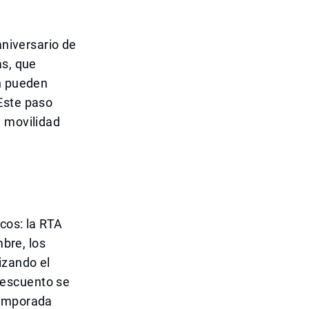
aniversario de
as, que
én pueden
Este paso
e movilidad
cos: la RTA
mbre, los
izando el
descuento se
temporada