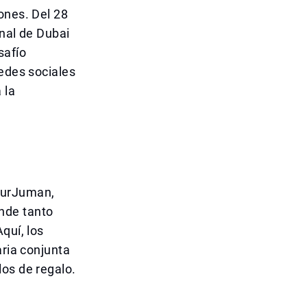
ones. Del 28
onal de Dubai
safío
redes sociales
 la
BurJuman,
nde tanto
quí, los
aria conjunta
los de regalo.