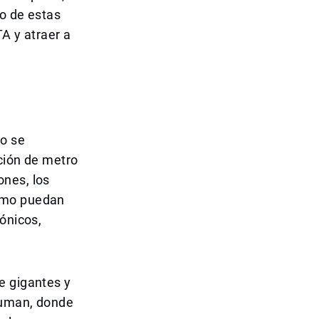
to de estas
TA y atraer a
do se
ción de metro
ones, los
como puedan
ónicos,
e gigantes y
rJuman, donde