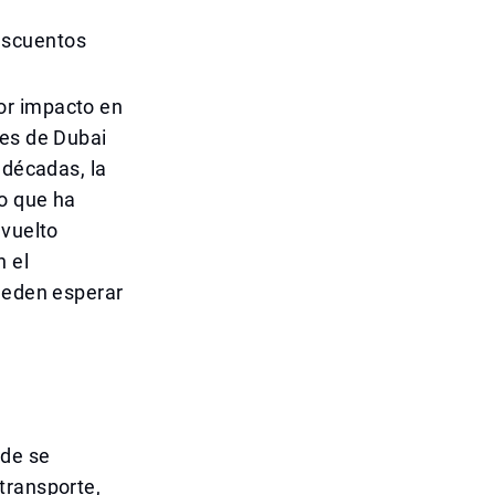
escuentos
or impacto en
tes de Dubai
 décadas, la
o que ha
 vuelto
n el
pueden esperar
nde se
transporte,