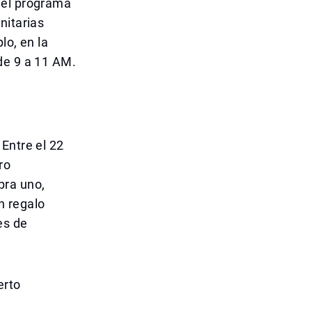
 el programa
nitarias
lo, en la
de 9 a 11 AM.
Entre el 22
ro
pra uno,
n regalo
es de
erto