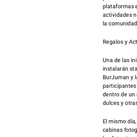
plataformas e
actividades n
la comunidad 
Regalos y Ac
Una de las in
instalarán st
BurJuman y l
participante
dentro de un 
dulces y otra
El mismo día,
cabinas fotog