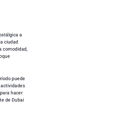
ostálgica a
na ciudad
a comodidad,
foque
eríodo puede
 actividades
 para hacer
rte de Dubai