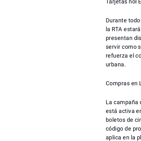
Tarjetas nol 
Durante todo 
la RTA estará
presentan dis
servir como s
refuerza el c
urbana.
Compras en L
La campaña de
está activa e
boletos de c
código de pr
aplica en la