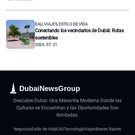
EAU, VIAJES, ESTILO DE VIDA
Conectando los vecindarios de Dubái: Rutas
sostenibles
2026. 07. 21
DubaiNewsGroup
Descubre Dubái: Una Maravilla Moderna Donde las
Culturas se Encuentran y las Oportunidades Son
Ilimitadas.
Negocios
Estilo de Vida
EAU
Tecnología
Viajes
Bienes Raíces