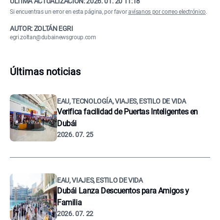
ÚLTIMA ACTUALIZACIÓN:
2026. 01. 20 11:18
Si encuentras un error en esta página, por favor
avísanos por correo electrónico
.
AUTOR: ZOLTÁN EGRI
egri.zoltan@dubainewsgroup.com
Últimas noticias
EAU, TECNOLOGÍA, VIAJES, ESTILO DE VIDA
Verifica facilidad de Puertas Inteligentes en
Dubái
2026. 07. 25
EAU, VIAJES, ESTILO DE VIDA
Dubái Lanza Descuentos para Amigos y
Familia
2026. 07. 22