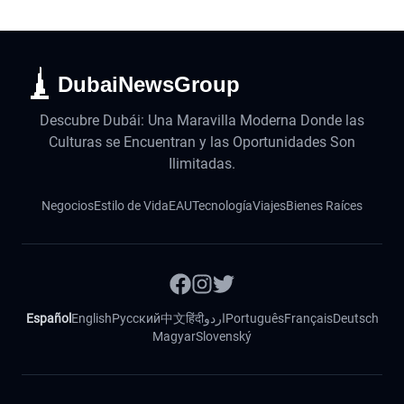
DubaiNewsGroup
Descubre Dubái: Una Maravilla Moderna Donde las
Culturas se Encuentran y las Oportunidades Son
Ilimitadas.
Negocios
Estilo de Vida
EAU
Tecnología
Viajes
Bienes Raíces
Español
English
Русский
中文
हिंदी
اردو
Português
Français
Deutsch
Magyar
Slovenský