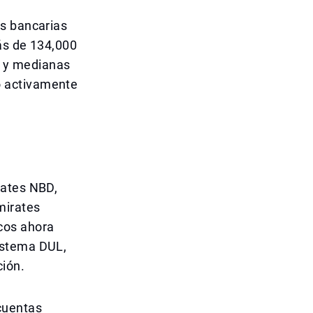
as bancarias
ás de 134,000
as y medianas
o activamente
rates NBD,
mirates
cos ahora
istema DUL,
ión.
cuentas