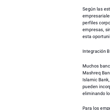
Según las es
empresariales
perfiles corp
empresas, si
esta oportun
Integración B
Muchos banco
Mashreq Bank
Islamic Bank
pueden incor
eliminando l
Para los emp