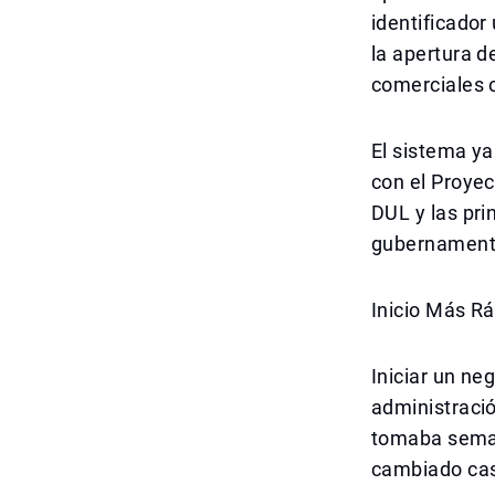
identificador
la apertura d
comerciales o
El sistema y
con el Proyec
DUL y las pri
gubernament
Inicio Más R
Iniciar un ne
administraci
tomaba seman
cambiado cas