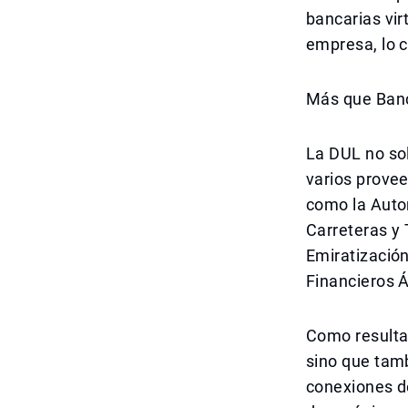
bancarias vi
empresa, lo c
Más que Banc
La DUL no sol
varios prove
como la Autor
Carreteras y
Emiratización
Financieros 
Como resulta
sino que tam
conexiones de