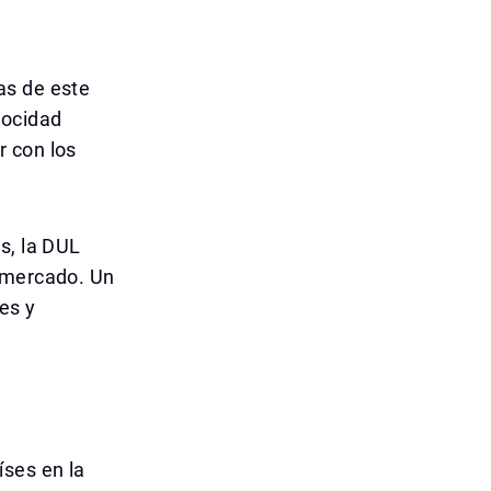
as de este
elocidad
r con los
s, la DUL
l mercado. Un
es y
íses en la