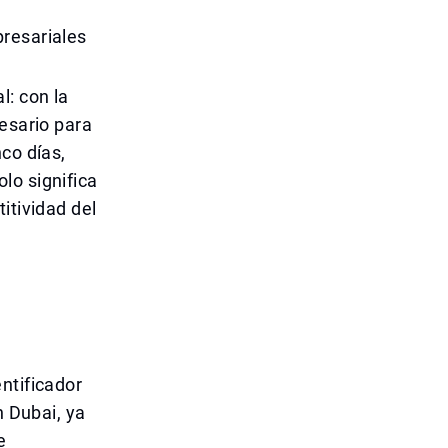
presariales
l: con la
cesario para
co días,
lo significa
itividad del
ntificador
n Dubai, ya
e