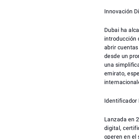
Innovación D
Dubai ha alca
introducción 
abrir cuentas
desde un prom
una simplific
emirato, espe
internacional
Identificador
Lanzada en 20
digital, cert
operen en el 