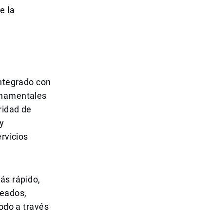
e la
integrado con
rnamentales
ridad de
 y
ervicios
ás rápido,
leados,
todo a través