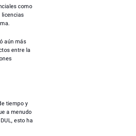
enciales como
 licencias
rma.
zó aún más
ctos entre la
iones
 de tiempo y
 que a menudo
 DUL, esto ha