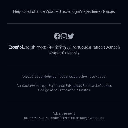
Negocios
Estilo de Vida
EAU
Tecnología
Viajes
Bienes Raíces
Español
English
Русский
中文
हिंदी
اردو
Português
Français
Deutsch
Magyar
Slovenský
©
2026
DubaiNoticias. Todos los derechos reservados.
Contacto
Aviso Legal
Política de Privacidad
Política de Cookies
Código ético
Verificación de datos
Advertisement:
bUTOR5
05.hu
5n.ae
tire-service.hu
1b.hu
egrizoltan.hu