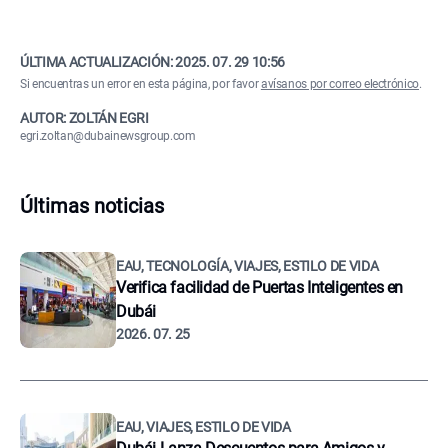
ÚLTIMA ACTUALIZACIÓN:
2025. 07. 29 10:56
Si encuentras un error en esta página, por favor
avísanos por correo electrónico
.
AUTOR: ZOLTÁN EGRI
egri.zoltan@dubainewsgroup.com
Últimas noticias
EAU, TECNOLOGÍA, VIAJES, ESTILO DE VIDA
Verifica facilidad de Puertas Inteligentes en
Dubái
2026. 07. 25
EAU, VIAJES, ESTILO DE VIDA