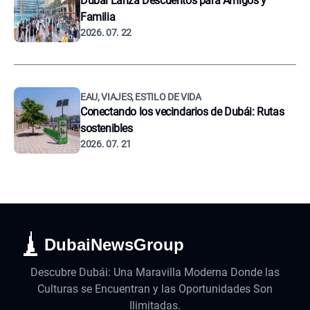
Dubái Lanza Descuentos para Amigos y
Familia
2026. 07. 22
EAU, VIAJES, ESTILO DE VIDA
Conectando los vecindarios de Dubái: Rutas
sostenibles
2026. 07. 21
DubaiNewsGroup
Descubre Dubái: Una Maravilla Moderna Donde las
Culturas se Encuentran y las Oportunidades Son
Ilimitadas.