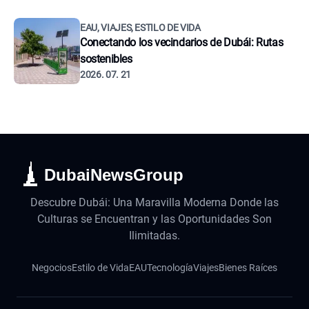
EAU, VIAJES, ESTILO DE VIDA
Conectando los vecindarios de Dubái: Rutas
sostenibles
2026. 07. 21
DubaiNewsGroup
Descubre Dubái: Una Maravilla Moderna Donde las
Culturas se Encuentran y las Oportunidades Son
Ilimitadas.
Negocios
Estilo de Vida
EAU
Tecnología
Viajes
Bienes Raíces