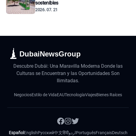
sostenibles
2026. 07. 21
DubaiNewsGroup
Descubre Dubái: Una Maravilla Moderna Donde las
Culturas se Encuentran y las Oportunidades Son
Ilimitadas.
Negocios
Estilo de Vida
EAU
Tecnología
Viajes
Bienes Raíces
Español
English
Русский
中文
हिंदी
اردو
Português
Français
Deutsch