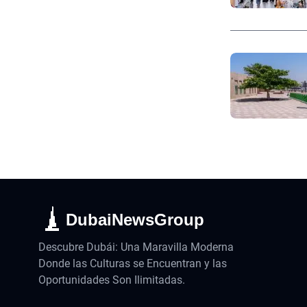
DubaiNewsGroup
Descubre Dubái: Una Maravilla Moderna
Donde las Culturas se Encuentran y las
Oportunidades Son Ilimitadas.