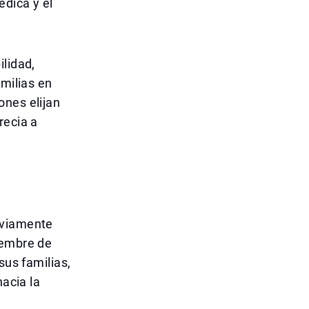
édica y el
ilidad,
amilias en
ones elijan
recia a
eviamente
iembre de
sus familias,
hacia la