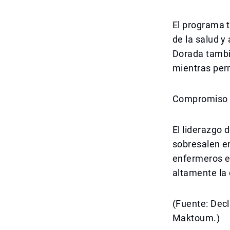
El programa t
de la salud y 
Dorada tambié
mientras per
Compromiso d
El liderazgo
sobresalen en
enfermeros es
altamente la 
(Fuente: Dec
Maktoum.)