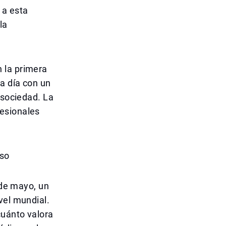
 a esta
la
 la primera
 a día con un
 sociedad. La
fesionales
iso
 de mayo, un
vel mundial.
cuánto valora