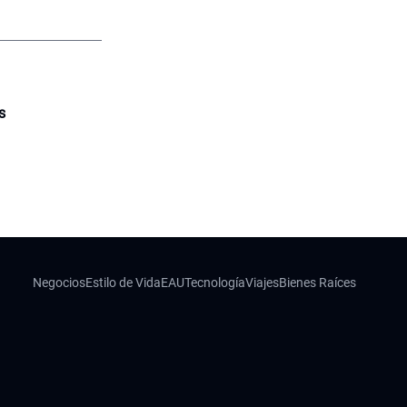
s
Negocios
Estilo de Vida
EAU
Tecnología
Viajes
Bienes Raíces