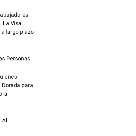
trabajadores
. La Visa
 a largo plazo
las Personas
quienes
sa Dorada para
ora
 Al