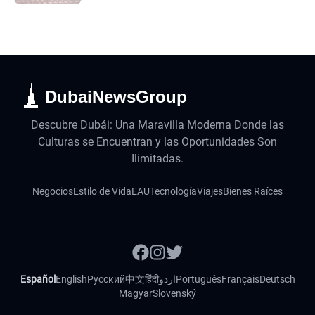
DubaiNewsGroup
Descubre Dubái: Una Maravilla Moderna Donde las
Culturas se Encuentran y las Oportunidades Son
Ilimitadas.
Negocios
Estilo de Vida
EAU
Tecnología
Viajes
Bienes Raíces
Español
English
Русский
中文
हिंदी
اردو
Português
Français
Deutsch
Magyar
Slovenský