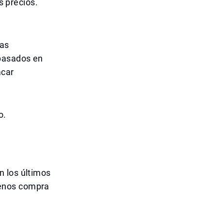
s precios.
Las
 basados en
acar
o.
n los últimos
menos compra