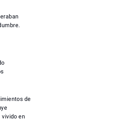
peraban
idumbre.
do
os
vimientos de
uye
 vivido en