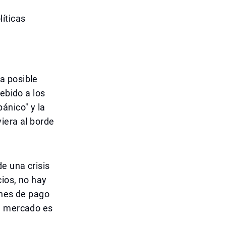
íticas
a posible
ebido a los
ánico" y la
iera al borde
e una crisis
ios, no hay
anes de pago
El mercado es