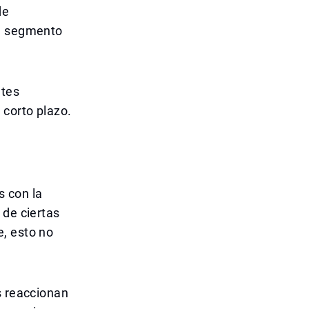
de
el segmento
ntes
 corto plazo.
 con la
 de ciertas
, esto no
s reaccionan