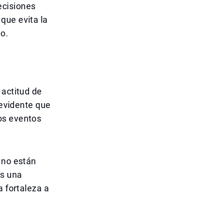
ecisiones
que evita la
o.
 actitud de
 evidente que
os eventos
 no están
es una
a fortaleza a