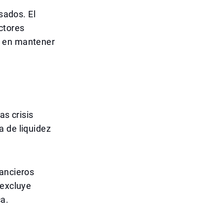
sados. El
ctores
s en mantener
as crisis
a de liquidez
nancieros
 excluye
a.