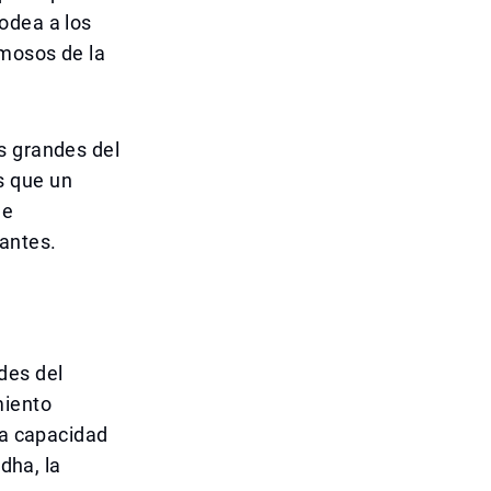
odea a los
amosos de la
s grandes del
s que un
de
tantes.
des del
miento
ta capacidad
dha, la