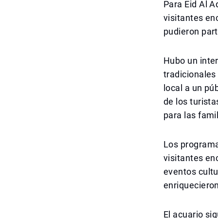
Para Eid Al A
visitantes e
pudieron part
Hubo un inter
tradicionales
local a un pú
de los turist
para las famil
Los programas
visitantes en
eventos cultu
enriquecieron
El acuario si