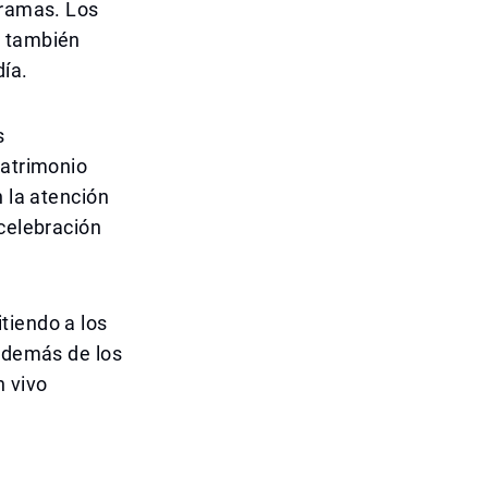
gramas. Los
e también
día.
s
patrimonio
n la atención
 celebración
tiendo a los
 Además de los
n vivo