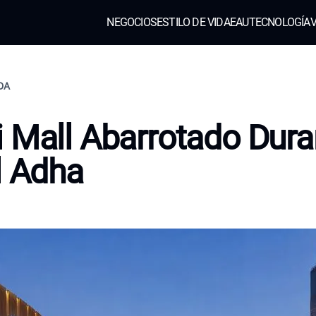
NEGOCIOS
ESTILO DE VIDA
EAU
TECNOLOGÍA
V
IDA
 Mall Abarrotado Dura
l Adha