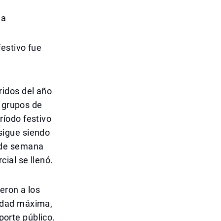
ha
estivo fue
ridos del año
y grupos de
íodo festivo
sigue siendo
in de semana
ial se llenó.
eron a los
idad máxima,
porte público.