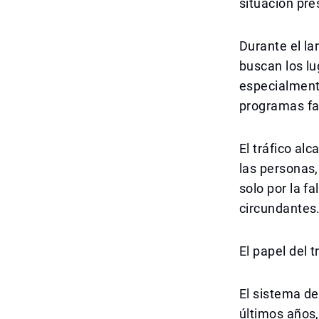
situación pr
Durante el la
buscan los lu
especialment
programas fam
El tráfico al
las personas,
solo por la f
circundantes
El papel del 
El sistema de
últimos años,