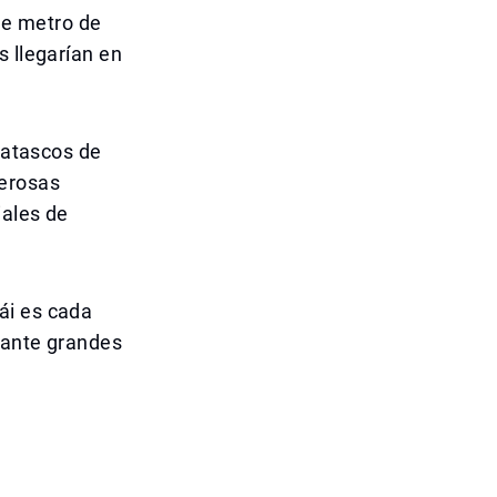
 de metro de
s llegarían en
s atascos de
merosas
iales de
ái es cada
rante grandes