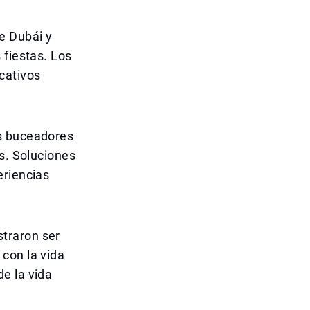
e Dubái y
 fiestas. Los
cativos
os buceadores
es. Soluciones
eriencias
traron ser
con la vida
e la vida