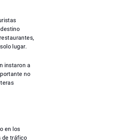
uristas
 destino
restaurantes,
solo lugar.
n instaron a
mportante no
eteras
o en los
 de tráfico