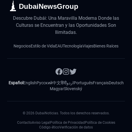
DubaiNewsGroup
Descubre Dubái: Una Maravilla Moderna Donde las
Culturas se Encuentran y las Oportunidades Son
Ilimitadas.
Negocios
Estilo de Vida
EAU
Tecnología
Viajes
Bienes Raíces
Español
English
Русский
中文
हिंदी
اردو
Português
Français
Deutsch
Magyar
Slovenský
©
2026
DubaiNoticias. Todos los derechos reservados.
Contacto
Aviso Legal
Política de Privacidad
Política de Cookies
Código ético
Verificación de datos