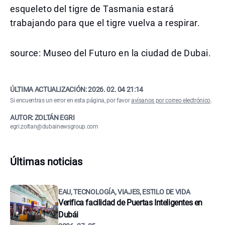
esqueleto del tigre de Tasmania estará
trabajando para que el tigre vuelva a respirar.
source: Museo del Futuro en la ciudad de Dubai.
ÚLTIMA ACTUALIZACIÓN:
2026. 02. 04 21:14
Si encuentras un error en esta página, por favor
avísanos por correo electrónico
.
AUTOR: ZOLTÁN EGRI
egri.zoltan@dubainewsgroup.com
Últimas noticias
EAU, TECNOLOGÍA, VIAJES, ESTILO DE VIDA
Verifica facilidad de Puertas Inteligentes en
Dubái