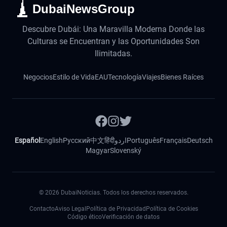
DubaiNewsGroup
Descubre Dubái: Una Maravilla Moderna Donde las
Culturas se Encuentran y las Oportunidades Son
Ilimitadas.
Negocios
Estilo de Vida
EAU
Tecnología
Viajes
Bienes Raíces
Español
English
Русский
中文
हिंदी
اردو
Português
Français
Deutsch
Magyar
Slovenský
©
2026
DubaiNoticias. Todos los derechos reservados.
Contacto
Aviso Legal
Política de Privacidad
Política de Cookies
Código ético
Verificación de datos