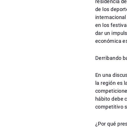
residencia de
de los deport
internacional
en los festiv
dar un impuls
económica est
Derribando ba
En una discus
la región es l
competiciones
hábito debe c
competitivo s
¿Por qué pres