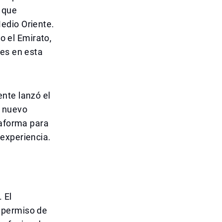
 que
edio Oriente.
do el Emirato,
res en esta
nte lanzó el
n nuevo
taforma para
experiencia.
 El
 permiso de