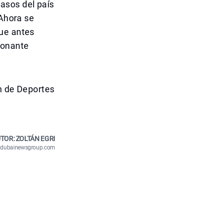
asos del país
 Ahora se
que antes
ionante
ón de Deportes
TOR: ZOLTÁN EGRI
n@dubainewsgroup.com