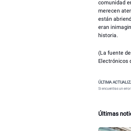
comunidad en
merecen atenc
están abrien
eran inimagin
historia.
(La fuente de
Electrónicos 
ÚLTIMA ACTUALIZ
Si encuentras un error
Últimas noti