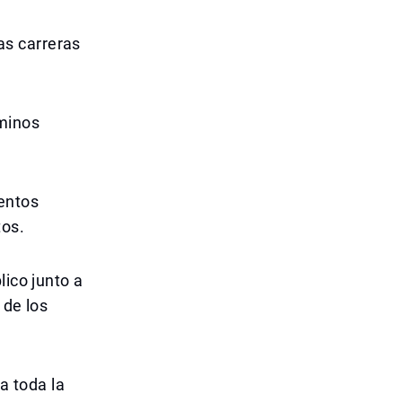
as carreras
aminos
entos
tos.
lico junto a
 de los
a toda la