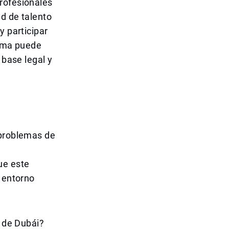
rofesionales
ad de talento
y participar
rama puede
 base legal y
 problemas de
ue este
n entorno
.
s de Dubái?