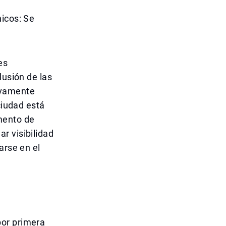
nicos: Se
es
lusión de las
ivamente
ciudad está
mento de
r visibilidad
arse en el
por primera