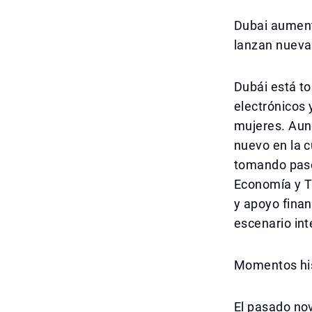
Dubai aumenta
lanzan nuevas
Dubái está t
electrónicos 
mujeres. Aun
nuevo en la c
tomando paso
Economía y Tu
y apoyo finan
escenario int
Momentos his
El pasado no