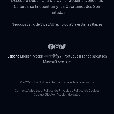
Descubre Dubái: Una Maravilla Moderna Donde las
Culturas se Encuentran y las Oportunidades Son
Ilimitadas.
Negocios
Estilo de Vida
EAU
Tecnología
Viajes
Bienes Raíces
Español
English
Русский
中文
हिंदी
اردو
Português
Français
Deutsch
Magyar
Slovenský
©
2026
DubaiNoticias. Todos los derechos reservados.
Contacto
Aviso Legal
Política de Privacidad
Política de Cookies
Código ético
Verificación de datos