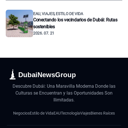
EAU, VIAJES, ESTILO DE VIDA
Conectando los vecindarios de Dubái: Rutas
sostenibles
2026. 07. 21
DubaiNewsGroup
Descubre Dubái: Una Maravilla Moderna Donde las
Culturas se Encuentran y las Oportunidades Son
Ilimitadas.
Negocios
Estilo de Vida
EAU
Tecnología
Viajes
Bienes Raíces