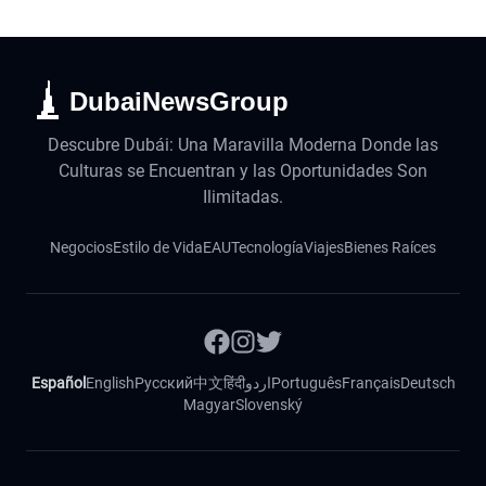
DubaiNewsGroup
Descubre Dubái: Una Maravilla Moderna Donde las
Culturas se Encuentran y las Oportunidades Son
Ilimitadas.
Negocios
Estilo de Vida
EAU
Tecnología
Viajes
Bienes Raíces
Español
English
Русский
中文
हिंदी
اردو
Português
Français
Deutsch
Magyar
Slovenský