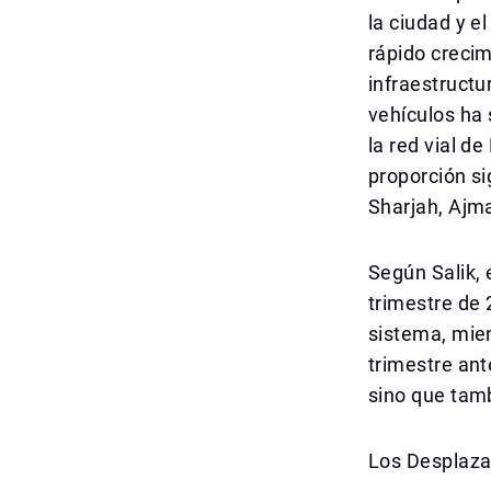
la ciudad y e
rápido crecim
infraestructu
vehículos ha 
la red vial d
proporción si
Sharjah, Ajma
Según Salik, 
trimestre de 
sistema, mien
trimestre ant
sino que tam
Los Desplaz