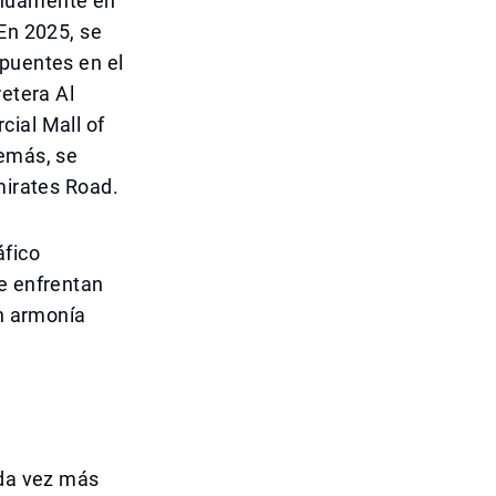
inuamente en
 En 2025, se
 puentes en el
retera Al
cial Mall of
demás, se
mirates Road.
áfico
te enfrentan
en armonía
ada vez más