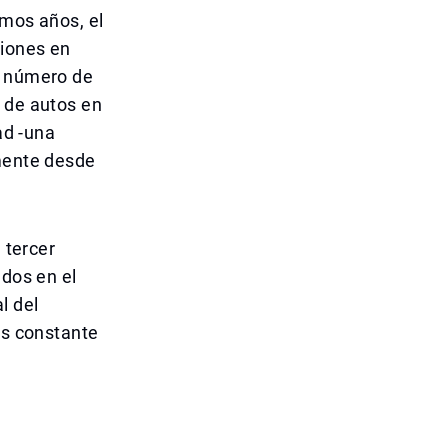
imos años, el
siones en
l número de
o de autos en
ad -una
amente desde
 tercer
ados en el
l del
es constante