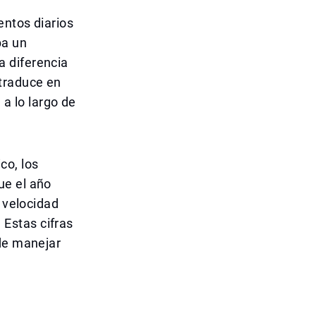
entos diarios
ba un
a diferencia
 traduce en
 a lo largo de
co, los
ue el año
a velocidad
Estas cifras
ede manejar