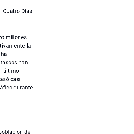
i Cuatro Días
ro millones
ativamente la
 ha
atascos han
l último
asó casi
ráfico durante
 población de