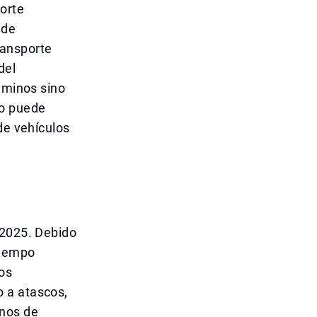
orte
 de
transporte
del
caminos sino
to puede
de vehículos
.
 2025. Debido
tiempo
os
 a atascos,
inos de