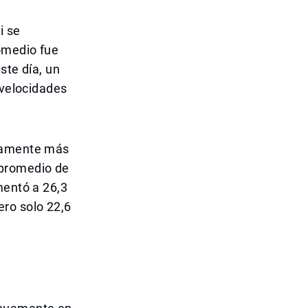
i se
romedio fue
ste día, un
 velocidades
ivamente más
 promedio de
mentó a 26,3
ero solo 22,6