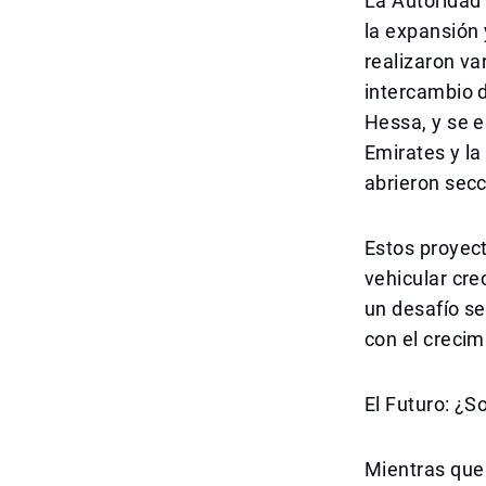
La Autoridad
la expansión 
realizaron va
intercambio d
Hessa, y se e
Emirates y la
abrieron secc
Estos proyect
vehicular cre
un desafío se
con el crecim
El Futuro: ¿S
Mientras que 