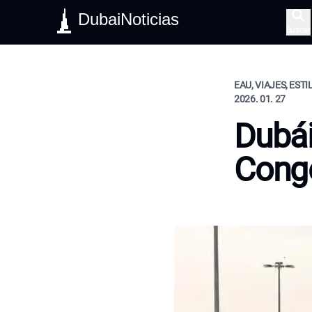
DubaiNoticias
Buscar
EAU, VIAJES, ESTI
2026. 01. 27
Dubái
Conge