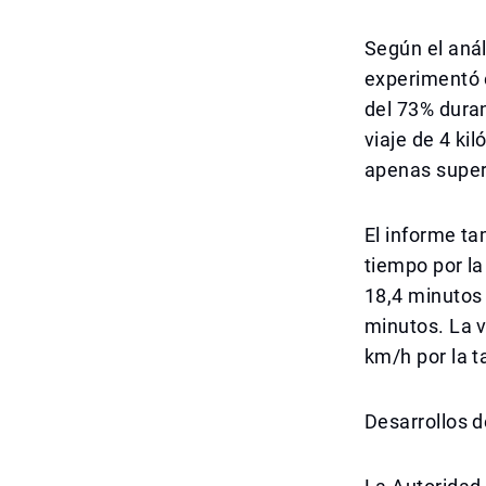
Según el aná
experimentó e
del 73% duran
viaje de 4 ki
apenas super
El informe t
tiempo por l
18,4 minutos 
minutos. La 
km/h por la t
Desarrollos d