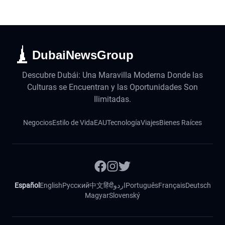
DubaiNewsGroup
Descubre Dubái: Una Maravilla Moderna Donde las
Culturas se Encuentran y las Oportunidades Son
Ilimitadas.
Negocios
Estilo de Vida
EAU
Tecnología
Viajes
Bienes Raíces
Español
English
Русский
中文
हिंदी
اردو
Português
Français
Deutsch
Magyar
Slovenský