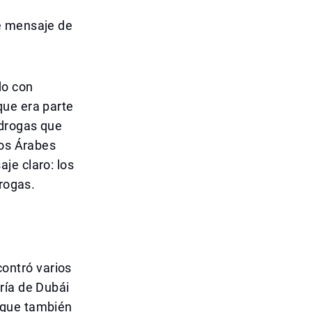
e mensaje de
do con
que era parte
 drogas que
tos Árabes
je claro: los
drogas.
ontró varios
ría de Dubái
 que también