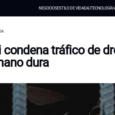
NEGOCIOS
ESTILO DE VIDA
EAU
TECNOLOGÍA
V
IDA
 condena tráfico de d
mano dura