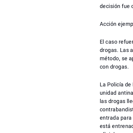
decisión fue 
Acción ejempl
El caso refuer
drogas. Las 
método, se ap
con drogas.
La Policía de
unidad antina
las drogas ll
contrabandist
entrada para
está entrena