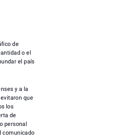
áfico de
antidad o el
nundar el país
nses y a la
 evitaron que
os los
erta de
o personal
el comunicado