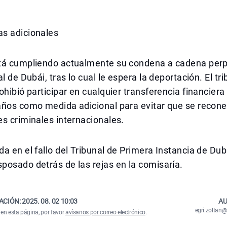
s adicionales
tá cumpliendo actualmente su condena a cadena perp
l de Dubái, tras lo cual le espera la deportación. El tri
ohibió participar en cualquier transferencia financiera 
años como medida adicional para evitar que se recone
s criminales internacionales.
a en el fallo del Tribunal de Primera Instancia de Dubá
osado detrás de las rejas en la comisaría.
ACIÓN:
2025. 08. 02 10:03
AU
egri.zolta
 en esta página, por favor
avísanos por correo electrónico
.