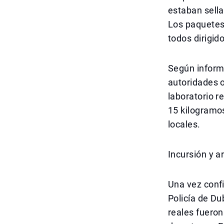
estaban sella
Los paquetes
todos dirigid
Según informe
autoridades o
laboratorio r
15 kilogramos
locales.
Incursión y a
Una vez confi
Policía de D
reales fueron