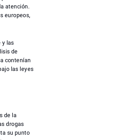
la atención.
es europeos,
 y las
isis de
pa contenían
ajo las leyes
s de la
as drogas
sta su punto