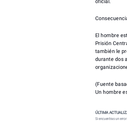
oficial.
Consecuencia
El hombre es
Prisión Centra
también le pr
durante dos 
organizacione
(Fuente basad
Un hombre esp
ÚLTIMA ACTUALIZ
Si encuentras un error