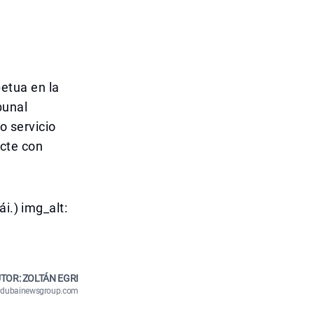
etua en la
bunal
o servicio
cte con
i.) img_alt:
TOR: ZOLTÁN EGRI
n@dubainewsgroup.com