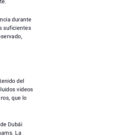
te.
ancia durante
s suficientes
bservado,
tenido del
cluidos videos
os, que lo
 de Dubái
hams. La