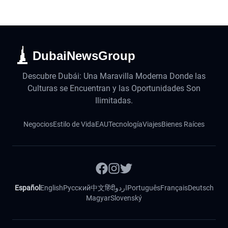
DubaiNewsGroup
Descubre Dubái: Una Maravilla Moderna Donde las
Culturas se Encuentran y las Oportunidades Son
Ilimitadas.
Negocios
Estilo de Vida
EAU
Tecnología
Viajes
Bienes Raíces
Español
English
Русский
中文
हिंदी
اردو
Português
Français
Deutsch
Magyar
Slovenský