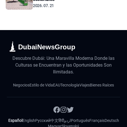
2026. 07. 21
DubaiNewsGroup
Descubre Dubái: Una Maravilla Moderna Donde las
Culturas se Encuentran y las Oportunidades Son
Ilimitadas.
Negocios
Estilo de Vida
EAU
Tecnología
Viajes
Bienes Raíces
Español
English
Русский
中文
हिंदी
اردو
Português
Français
Deutsch
Magyar
Slovenský