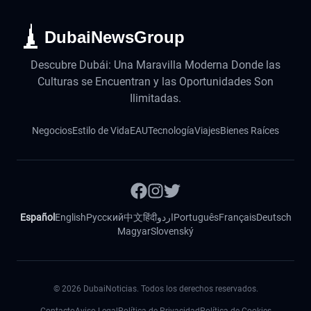
DubaiNewsGroup
Descubre Dubái: Una Maravilla Moderna Donde las
Culturas se Encuentran y las Oportunidades Son
Ilimitadas.
Negocios
Estilo de Vida
EAU
Tecnología
Viajes
Bienes Raíces
Español
English
Русский
中文
हिंदी
اردو
Português
Français
Deutsch
Magyar
Slovenský
©
2026
DubaiNoticias. Todos los derechos reservados.