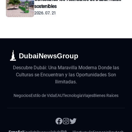
sostenibles
2026. 07. 21
DubaiNewsGroup
Descubre Dubái: Una Maravilla Moderna Donde las
Culturas se Encuentran y las Oportunidades Son
Ilimitadas.
Negocios
Estilo de Vida
EAU
Tecnología
Viajes
Bienes Raíces