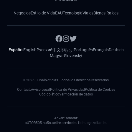
Negocios
Estilo de Vida
EAU
Tecnología
Viajes
Bienes Raíces
Español
English
Русский
中文
हिंदी
اردو
Português
Français
Deutsch
Magyar
Slovenský
©
2026
DubaiNoticias. Todos los derechos reservados.
Contacto
Aviso Legal
Política de Privacidad
Política de Cookies
Código ético
Verificación de datos
Advertisement:
bUTOR5
05.hu
5n.ae
tire-service.hu
1b.hu
egrizoltan.hu