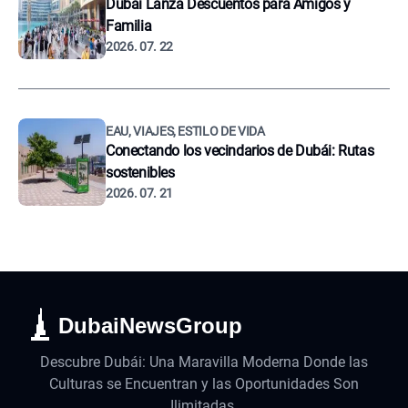
Dubái Lanza Descuentos para Amigos y
Familia
2026. 07. 22
EAU, VIAJES, ESTILO DE VIDA
Conectando los vecindarios de Dubái: Rutas
sostenibles
2026. 07. 21
DubaiNewsGroup
Descubre Dubái: Una Maravilla Moderna Donde las
Culturas se Encuentran y las Oportunidades Son
Ilimitadas.