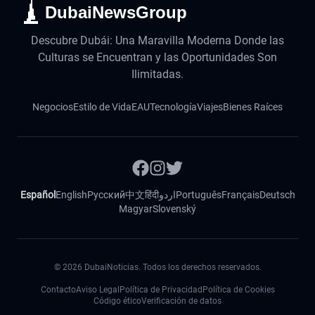
DubaiNewsGroup
Descubre Dubái: Una Maravilla Moderna Donde las
Culturas se Encuentran y las Oportunidades Son
Ilimitadas.
Negocios
Estilo de Vida
EAU
Tecnología
Viajes
Bienes Raíces
Español
English
Русский
中文
हिंदी
اردو
Português
Français
Deutsch
Magyar
Slovenský
©
2026
DubaiNoticias. Todos los derechos reservados.
Contacto
Aviso Legal
Política de Privacidad
Política de Cookies
Código ético
Verificación de datos