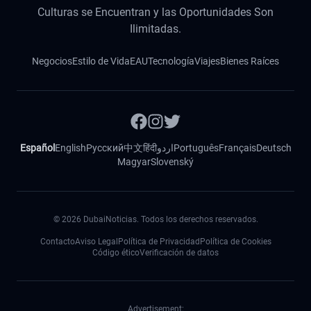
Culturas se Encuentran y las Oportunidades Son
Ilimitadas.
Negocios
Estilo de Vida
EAU
Tecnología
Viajes
Bienes Raíces
Español
English
Русский
中文
हिंदी
اردو
Português
Français
Deutsch
Magyar
Slovenský
©
2026
DubaiNoticias. Todos los derechos reservados.
Contacto
Aviso Legal
Política de Privacidad
Política de Cookies
Código ético
Verificación de datos
Advertisement: