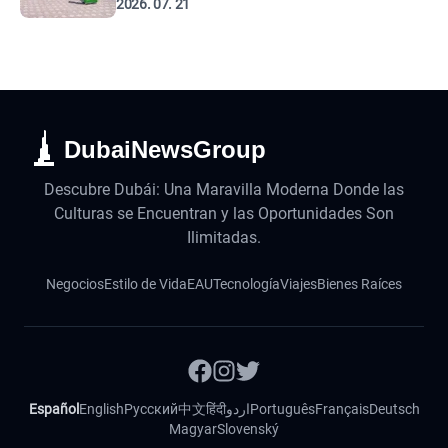
2026. 07. 21
DubaiNewsGroup
Descubre Dubái: Una Maravilla Moderna Donde las
Culturas se Encuentran y las Oportunidades Son
Ilimitadas.
Negocios
Estilo de Vida
EAU
Tecnología
Viajes
Bienes Raíces
Español
English
Русский
中文
हिंदी
اردو
Português
Français
Deutsch
Magyar
Slovenský