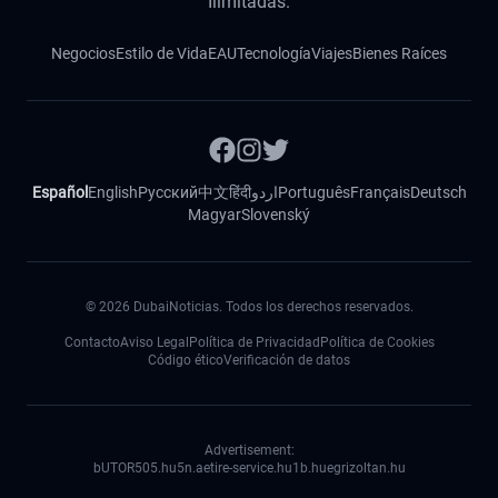
Ilimitadas.
Negocios
Estilo de Vida
EAU
Tecnología
Viajes
Bienes Raíces
Español
English
Русский
中文
हिंदी
اردو
Português
Français
Deutsch
Magyar
Slovenský
©
2026
DubaiNoticias. Todos los derechos reservados.
Contacto
Aviso Legal
Política de Privacidad
Política de Cookies
Código ético
Verificación de datos
Advertisement:
bUTOR5
05.hu
5n.ae
tire-service.hu
1b.hu
egrizoltan.hu