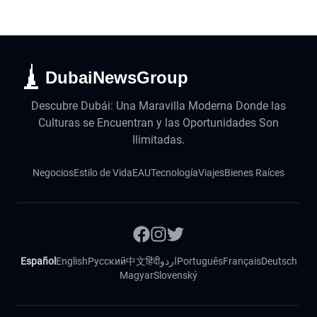
DubaiNewsGroup
Descubre Dubái: Una Maravilla Moderna Donde las
Culturas se Encuentran y las Oportunidades Son
Ilimitadas.
Negocios
Estilo de Vida
EAU
Tecnología
Viajes
Bienes Raíces
Español
English
Русский
中文
हिंदी
اردو
Português
Français
Deutsch
Magyar
Slovenský